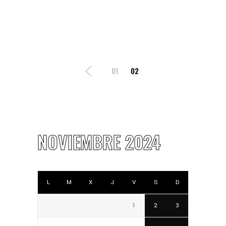
POSTS
01
02
PAGINATION
NOVIEMBRE 2024
L
M
X
J
V
S
D
1
2
3