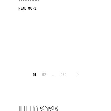
READ MORE
POSTS
01
02
…
030
PAGINATION
JULIO 2025