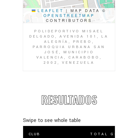
LEAFLET
|
MAP DATA ©
OPENSTREETMAP
CONTRIBUTORS
POLIDEPORTIVO MISAEL
DELGADO, AVENIDA 101, LA
ALEGRÍA, PREBO,
PARROQUIA URBANA SAN
JOSÉ, MUNICIPIO
VALENCIA, CARABOBO,
2002, VENEZUELA
RESULTADOS
CLUB
TOTAL GOLES