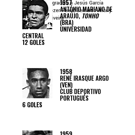
1957
Recopilación gracias a Jesús García
ANTÓNIO MARIANO DE
Regalado, Eliézer Pérez, Bernardo Añor y
ARAÚJO,
TONHO
Manuel De Oliveira
(BRA)
UNIVERSIDAD
CENTRAL
12 GOLES
1958
RENÉ IRASQUE ARGO
(VEN)
CLUB DEPORTIVO
PORTUGUÉS
6 GOLES
1959