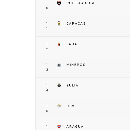
1
PORTUGUESA
0
1
CARACAS
1
1
LARA
2
1
MINEROS
3
1
ZULIA
4
1
UCV
5
1
ARAGUA