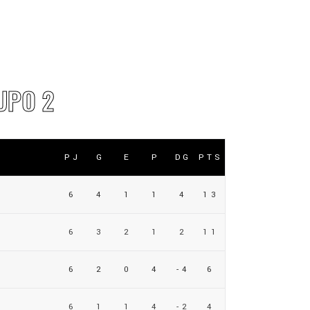
UPO 2
PJ
G
E
P
DG
PTS
6
4
1
1
4
13
6
3
2
1
2
11
6
2
0
4
-4
6
6
1
1
4
-2
4