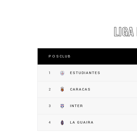
LIGA
POS
CLUB
1
ESTUDIANTES
2
CARACAS
3
INTER
4
LA GUAIRA