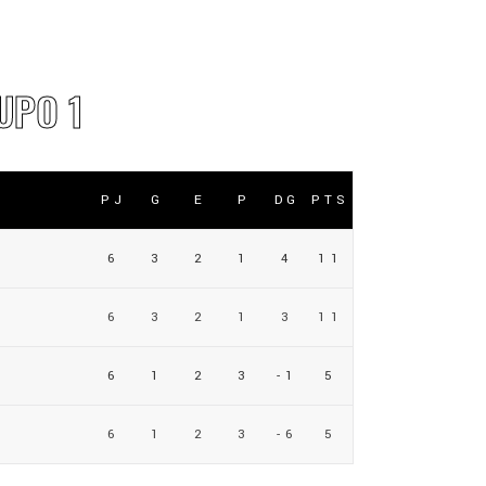
UPO 1
PJ
G
E
P
DG
PTS
6
3
2
1
4
11
6
3
2
1
3
11
6
1
2
3
-1
5
6
1
2
3
-6
5