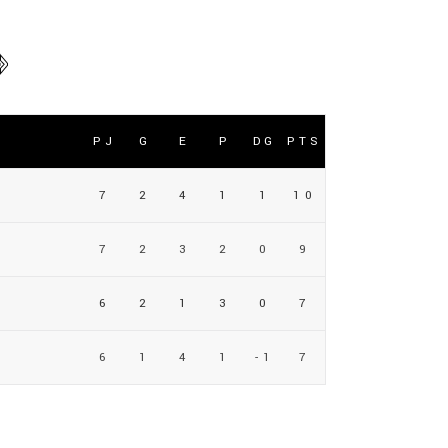
»
PJ
G
E
P
DG
PTS
7
2
4
1
1
10
7
2
3
2
0
9
6
2
1
3
0
7
6
1
4
1
-1
7