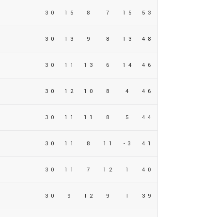
30
15
8
7
15
53
30
13
9
8
13
48
30
11
13
6
14
46
30
12
10
8
4
46
30
11
11
8
5
44
30
11
8
11
-3
41
30
11
7
12
1
40
30
9
12
9
1
39