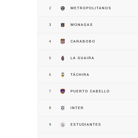
2
METROPOLITANOS
3
MONAGAS
4
CARABOBO
5
LA GUAIRA
6
TÁCHIRA
7
PUERTO CABELLO
8
INTER
9
ESTUDIANTES