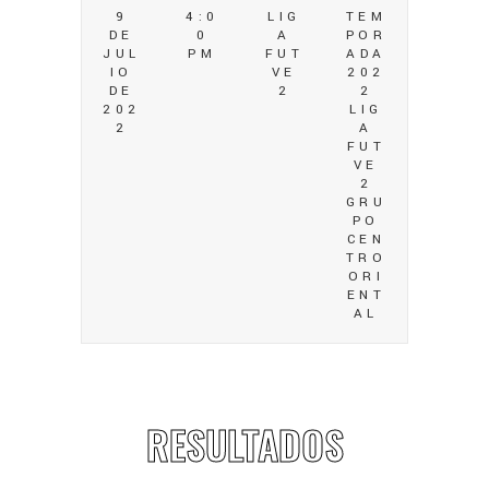
9
4:0
LIG
TEM
DE
0
A
POR
JUL
PM
FUT
ADA
IO
VE
202
DE
2
2
202
LIG
2
A
FUT
VE
2
GRU
PO
CEN
TRO
ORI
ENT
AL
RESULTADOS