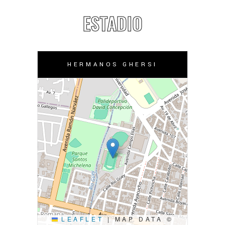
ESTADIO
HERMANOS GHERSI
LEAFLET
|
MAP DATA ©