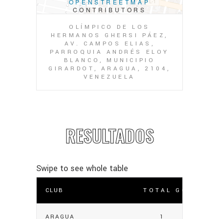
OPENSTREETMAP
CONTRIBUTORS
OLÍMPICO DE LOS
HERMANOS GHERSI PÁEZ,
AV. CAMPOS ELIAS,
PARROQUIA ANDRÉS ELOY
BLANCO, MUNICIPIO
GIRARDOT, ARAGUA, 2104,
VENEZUELA
RESULTADOS
CLUB
TOTAL GOLES
ARAGUA
1