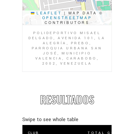
LEAFLET
|
MAP DATA ©
OPENSTREETMAP
CONTRIBUTORS
POLIDEPORTIVO MISAEL
DELGADO, AVENIDA 101, LA
ALEGRÍA, PREBO,
PARROQUIA URBANA SAN
JOSÉ, MUNICIPIO
VALENCIA, CARABOBO,
2002, VENEZUELA
RESULTADOS
CLUB
TOTAL GOLES