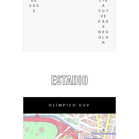
DE
LIG
202
A
2
FUT
VE
FAS
E
REG
ULA
R
ESTADIO
OLÍMPICO UCV