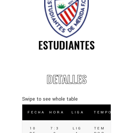
ESTUDIANTES
DETALLES
FECHA
HORA
LIGA
TEMPORADA
10
7:3
LIG
TEM