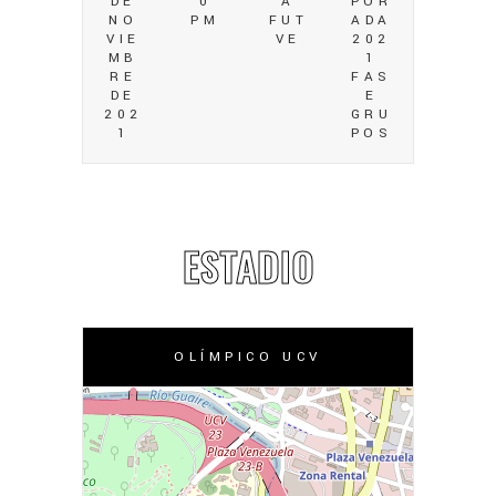
DE
0
A
POR
NO
PM
FUT
ADA
VIE
VE
202
MB
1
RE
FAS
DE
E
202
GRU
1
POS
ESTADIO
OLÍMPICO UCV