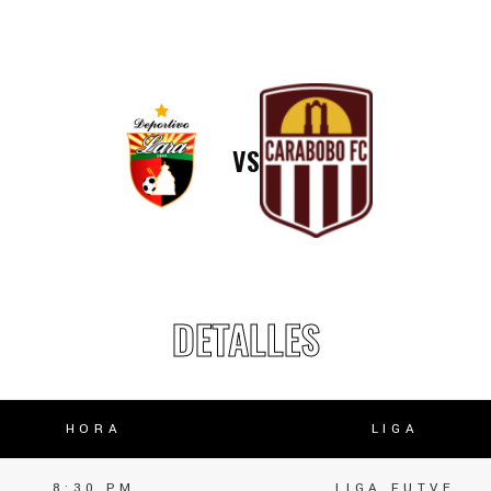
lasificación Liga FUTVE 2 2023 – 1a Etapa Occidental
lasificación Liga FUTVE 2 2023 – 1a Etapa Centro-Oriental
VS
DETALLES
HORA
LIGA
8:30 PM
LIGA FUTVE