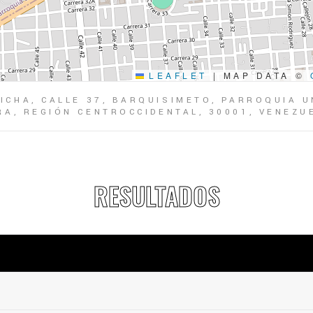
LEAFLET
|
MAP DATA ©
ICHA, CALLE 37, BARQUISIMETO, PARROQUIA U
RA, REGIÓN CENTROCCIDENTAL, 30001, VENEZU
RESULTADOS