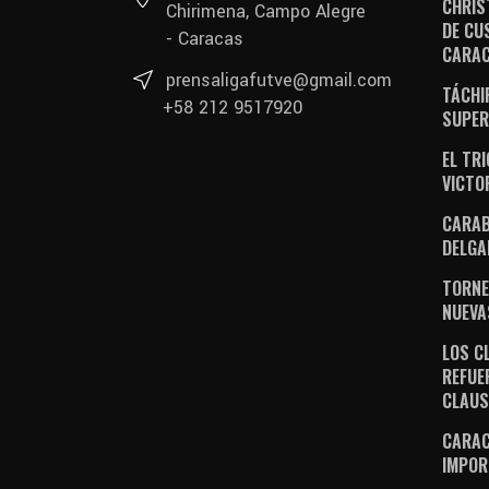
CHRIS
Chirimena, Campo Alegre
DE CU
- Caracas
CARA
prensaligafutve@gmail.com
TÁCHI
+58 212 9517920
SUPER
EL TR
VICTO
CARAB
DELGA
TORNE
NUEVA
LOS C
REFUE
CLAU
CARAC
IMPOR