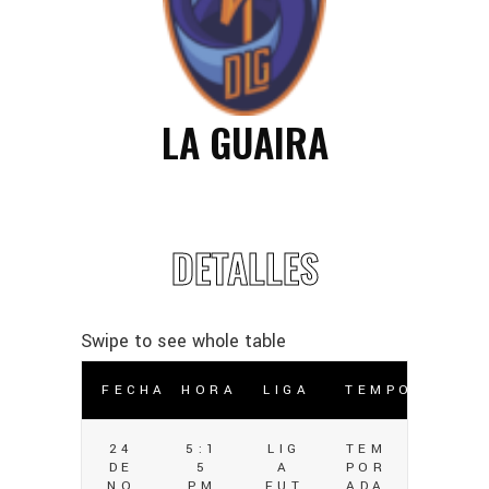
LA GUAIRA
DETALLES
FECHA
HORA
LIGA
TEMPORADA
24
5:1
LIG
TEM
DE
5
A
POR
NO
PM
FUT
ADA