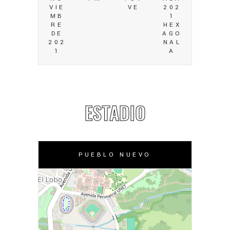
VIE
VE
202
MB
1
RE
HEX
DE
AGO
202
NAL
1
A
ESTADIO
PUEBLO NUEVO