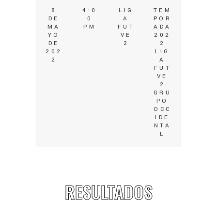
8
4:0
LIG
TEM
DE
0
A
POR
MA
PM
FUT
ADA
YO
VE
202
DE
2
2
202
LIG
2
A
FUT
VE
2
GRU
PO
OCC
IDE
NTA
L
RESULTADOS