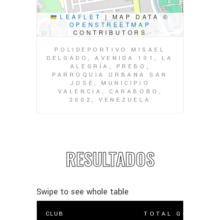
LEAFLET
|
MAP DATA ©
OPENSTREETMAP
CONTRIBUTORS
POLIDEPORTIVO MISAEL
DELGADO, AVENIDA 101, LA
ALEGRÍA, PREBO,
PARROQUIA URBANA SAN
JOSÉ, MUNICIPIO
VALENCIA, CARABOBO,
2002, VENEZUELA
RESULTADOS
CLUB
TOTAL GOLES