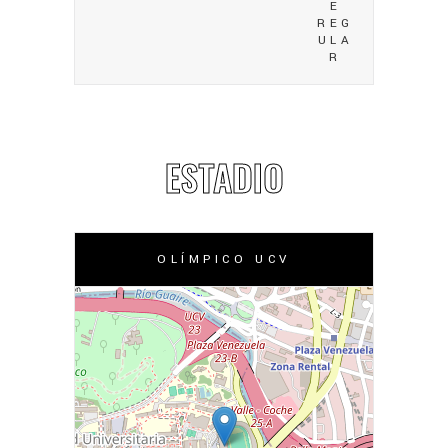
E
REG
ULA
R
ESTADIO
OLÍMPICO UCV