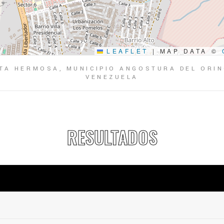
LEAFLET
|
MAP DATA ©
TA HERMOSA, MUNICIPIO ANGOSTURA DEL ORIN
VENEZUELA
RESULTADOS