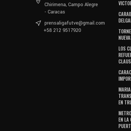
VICTO
Chirimena, Campo Alegre
- Caracas
CARAB
DELGA
prensaligafutve@gmail.com
+58 212 9517920
TORNE
NUEVA
LOS C
REFUE
CLAU
CARAC
IMPOR
MARIA
TRANS
EN TR
METRO
EN LA
PUERT