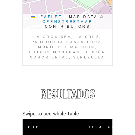
LEAFLET
|
MAP DATA ©
OPENSTREETMAP
CONTRIBUTORS
LA ORQUÍDEA, LA CRUZ,
PARROQUIA SANTA CRUZ,
MUNICIPIO MATURÍN,
ESTADO MONAGAS, REGIÓN
NORORIENTAL, VENEZUELA
RESULTADOS
CLUB
TOTAL GOLES