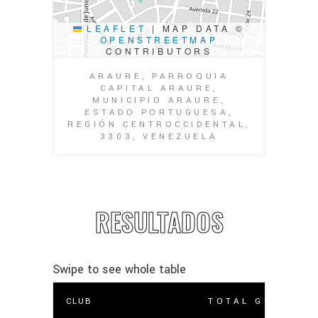
LEAFLET
|
MAP DATA ©
OPENSTREETMAP
CONTRIBUTORS
ARAURE, PARROQUIA
CAPITAL ARAURE,
MUNICIPIO ARAURE,
ESTADO PORTUGUESA,
REGIÓN CENTROCCIDENTAL,
3303, VENEZUELA
RESULTADOS
CLUB
TOTAL GOLES