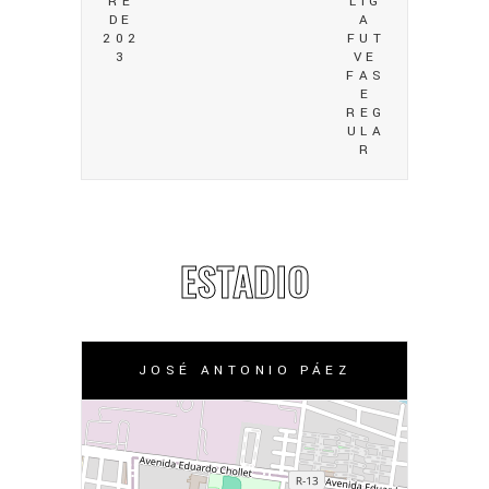
RE
LIG
DE
A
202
FUT
3
VE
FAS
E
REG
ULA
R
ESTADIO
JOSÉ ANTONIO PÁEZ