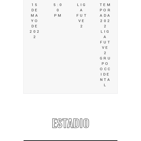
15
5:0
LIG
TEM
DE
0
A
POR
MA
PM
FUT
ADA
YO
VE
202
DE
2
2
202
LIG
2
A
FUT
VE
2
GRU
PO
OCC
IDE
NTA
L
ESTADIO