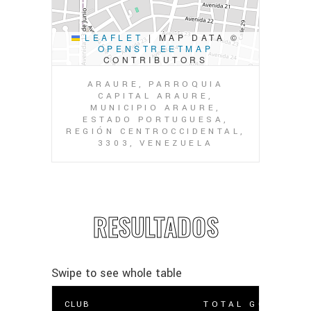
LEAFLET
|
MAP DATA ©
OPENSTREETMAP
CONTRIBUTORS
ARAURE, PARROQUIA
CAPITAL ARAURE,
MUNICIPIO ARAURE,
ESTADO PORTUGUESA,
REGIÓN CENTROCCIDENTAL,
3303, VENEZUELA
RESULTADOS
CLUB
TOTAL GOLES