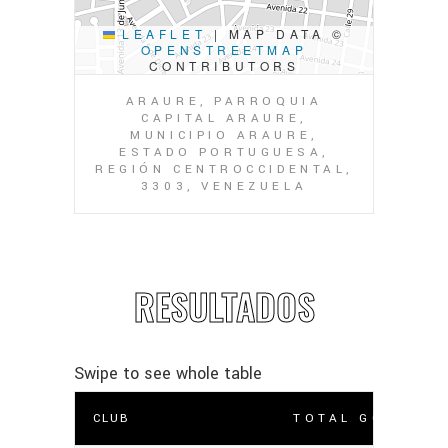
LEAFLET
|
MAP DATA ©
OPENSTREETMAP
CONTRIBUTORS
ARAURE, PARROQUIA
CAPITAL ARAURE,
MUNICIPIO ARAURE,
ESTADO PORTUGUESA,
REGIÓN CENTROCCIDENTAL,
3303, VENEZUELA
RESULTADOS
CLUB
TOTAL GOLES