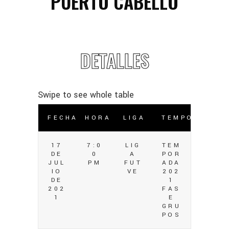
PUERTO CABELLO
DETALLES
FECHA
HORA
LIGA
TEMPORADA
17
7:0
LIG
TEM
DE
0
A
POR
JUL
PM
FUT
ADA
IO
VE
202
DE
1
202
FAS
1
E
GRU
POS