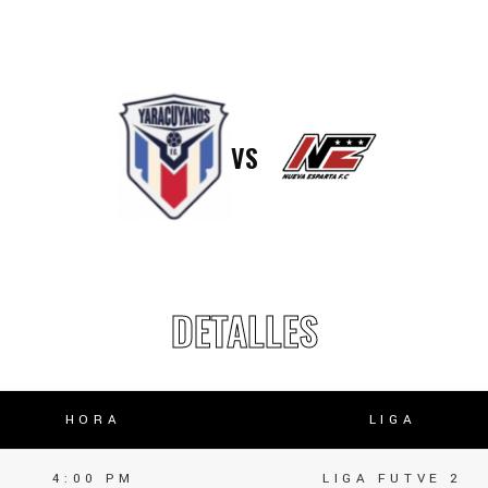
lasificación Liga FUTVE 2 2023 – 1a Etapa Occidental
lasificación Liga FUTVE 2 2023 – 1a Etapa Centro-Oriental
VS
DETALLES
HORA
LIGA
4:00 PM
LIGA FUTVE 2