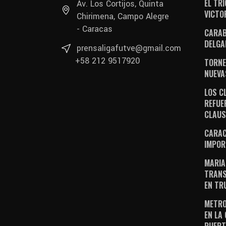
EL TR
Av. Los Cortijos, Quinta
VICTO
Chirimena, Campo Alegre
- Caracas
CARAB
DELGA
prensaligafutve@gmail.com
+58 212 9517920
TORNE
NUEVA
LOS C
REFUE
CLAU
CARAC
IMPOR
MARIA
TRANS
EN TR
METRO
EN LA