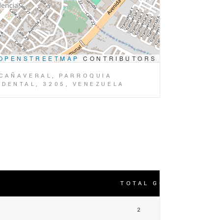
OPENSTREETMAP
CONTRIBUTORS
 CAÑAVERAL, PARROQUIA
IDENTAL, 3205, VENEZUELA
TOTAL GOLES
2