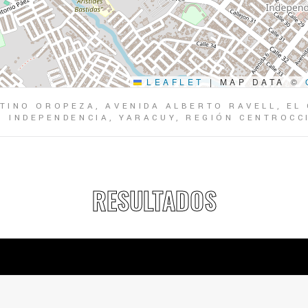
LEAFLET
|
MAP DATA ©
TINO OROPEZA, AVENIDA ALBERTO RAVELL, EL
O INDEPENDENCIA, YARACUY, REGIÓN CENTROCC
RESULTADOS