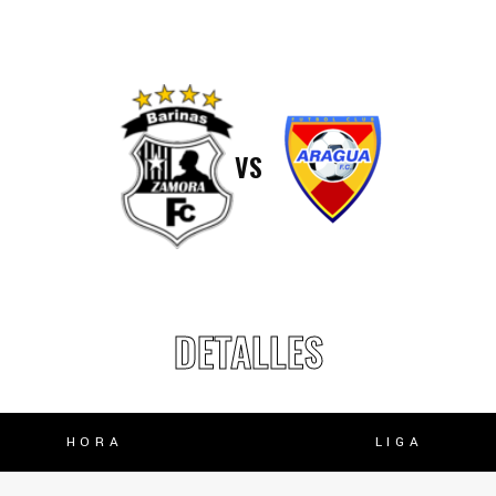
lasificación Liga FUTVE 2 2023 – 1a Etapa Occidental
lasificación Liga FUTVE 2 2023 – 1a Etapa Centro-Oriental
VS
DETALLES
HORA
LIGA