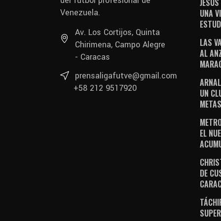
del fútbol profesional de
JESÚS
Venezuela.
UNA V
ESTUD
Av. Los Cortijos, Quinta
LAS V
Chirimena, Campo Alegre
AL AN
- Caracas
MARAC
prensaligafutve@gmail.com
ARNAL
+58 212 9517920
UN CL
METAS
METRO
EL NUE
ACUM
CHRIS
DE CU
CARA
TÁCHI
SUPER