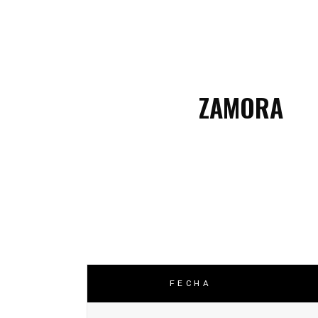
C
C
ZAMORA
FECHA