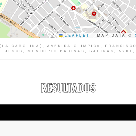
LEAFLET
|
MAP DATA ©
(LA CAROLINA), AVENIDA OLÍMPICA, FRANCISC
 JESÚS, MUNICIPIO BARINAS, BARINAS, 5201
RESULTADOS