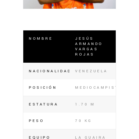
NOMBRE
JESÚS
ARMANDO
VARGAS
ROJAS
NACIONALIDAD
VENEZUELA
POSICIÓN
MEDIOCAMPISTA
ESTATURA
1.70 M
PESO
70 KG
EQUIPO
LA GUAIRA