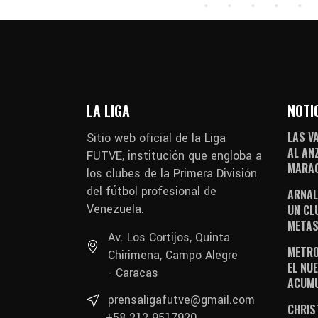
LA LIGA
NOTI
LAS V
Sitio web oficial de la Liga
AL AN
FUTVE, institución que engloba a
MARAC
los clubes de la Primera División
del fútbol profesional de
ARNAL
Venezuela.
UN CL
METAS
Av. Los Cortijos, Quinta
METRO
Chirimena, Campo Alegre
EL NUE
- Caracas
ACUM
prensaligafutve@gmail.com
CHRIS
+58 212 9517920