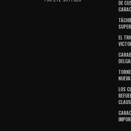
DE CU
CARA
TÁCHI
SUPER
EL TR
VICTO
CARAB
DELGA
TORNE
NUEVA
LOS C
REFUE
CLAU
CARAC
IMPOR