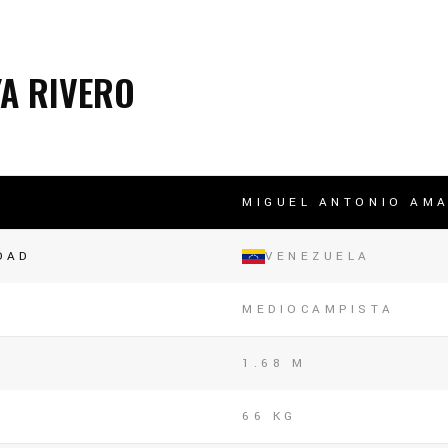
lasificación Liga FUTVE 2 2023 – 1a Etapa Occidental
lasificación Liga FUTVE 2 2023 – 1a Etapa Centro-Oriental
A RIVERO
MIGUEL ANTONIO AMA
DAD
VENEZUELA
MEDIOCAMPISTA
1.68 M
66 KG