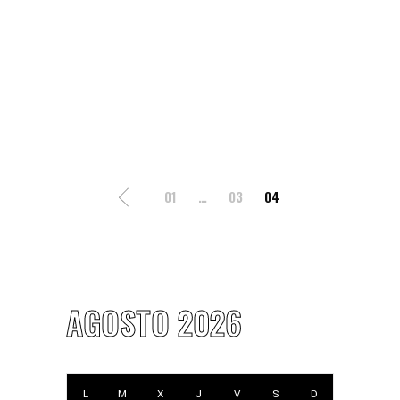
POSTS
01
…
03
04
PAGINATION
AGOSTO 2026
L
M
X
J
V
S
D