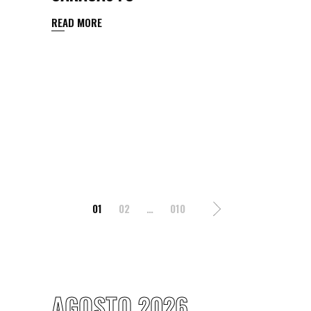
READ MORE
POSTS
01
02
…
010
PAGINATION
AGOSTO 2026