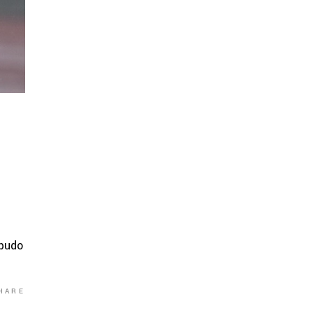
 pudo
HARE