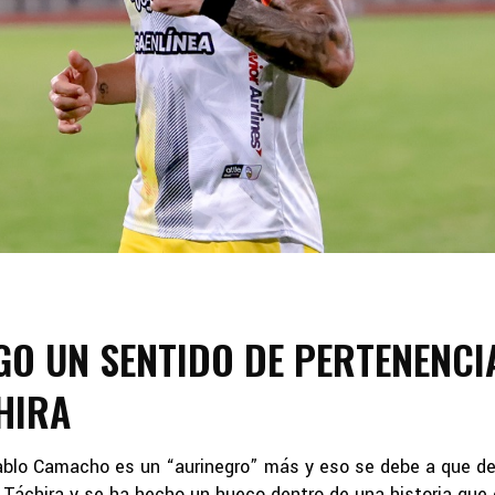
O UN SENTIDO DE PERTENENCI
HIRA
ablo Camacho es un “aurinegro” más y eso se debe a que d
a Táchira y se ha hecho un hueco dentro de una historia que