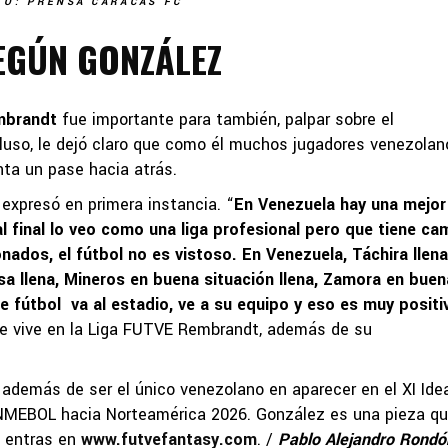
TO: PRENSA CARACAS FC
EGÚN GONZÁLEZ
mbrandt
fue importante para también, palpar sobre el
luso, le dejó claro que como él muchos jugadores venezolan
nta un pase hacia atrás.
, expresó en primera instancia. “
En Venezuela hay una mejor 
al final lo veo como una liga profesional pero que tiene c
nados, el fútbol no es vistoso. En Venezuela, Táchira llena
sa llena, Mineros en buena situación llena, Zamora en buen
de fútbol va al estadio, ve a su equipo y eso es muy positi
e vive en la Liga FUTVE Rembrandt, además de su
 además de ser el único venezolano en aparecer en el XI Ide
ONMEBOL hacia Norteamérica 2026. González es una pieza q
ue entras en
www.futvefantasy.com
. /
Pablo Alejandro Rondó