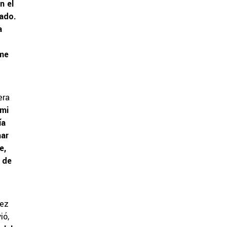
n el
cado.
a
 me
era
 mi
ía
mar
e,
 de
lez
ió,