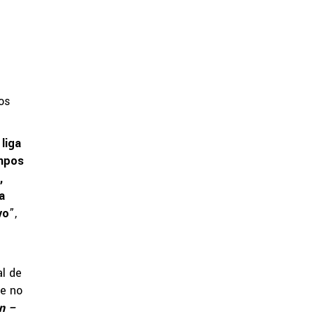
os
liga
ampos
,
a
vo
”,
al de
ue no
n –