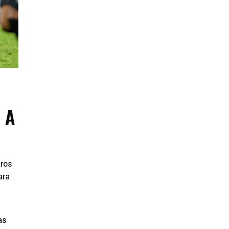
 A
tros
ara
as