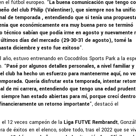
n el fútbol europeo. “
La buena comunicación que tengo co
ueño del club Philip (Valentiner), que siempre nos ha unifi
nal de temporada , entendiendo que si tenía una propuest
Armenia que económicamente era muy buena pero se terminó
erpo técnico sabían que podía irme en agosto y nuevamente
s últimos días del mercado (29-30-31 de agosto), tomé la
asta diciembre y esto fue exitoso
”.
 año, estuvo entrenando en Cocodrilos Sports Park a la esp
. “
Pasé por algunos detalles personales, a nivel familiar y
el club ha hecho un esfuerzo para mantenerme aquí, no ve
temporada. Quería disfrutar esta temporada, intentar reto
inal de mi carrera, entendiendo que tengo una edad prudent
 siempre han estado abiertas para mí, porque crecí dentro
é financieramente un retorno importante
”, destacó el
 el 12 veces campeón de la
Liga FUTVE Rembrandt
, Gonzá
a de éxitos en el elenco, sobre todo, tras el 2022 que se viv