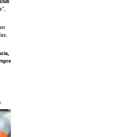
 club
o
”,
con
das,
cia,
empre
.