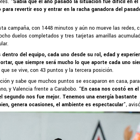
res. “
Sabía que el año pasado la situación fue difícil en el
para revertir eso y entrar en la racha ganadora del pasad
esta campaña, con 1448 minutos y aún no mueve las redes, 
n ocho duelos completados y tres tarjetas amarillas acumula
lar.
entro del equipo, cada uno desde su rol, edad y experien
ortar, que siempre será mucho lo que aporte cada uno si
que se vive, con 43 puntos y la tercera posición.
uación y sabe que muchos puntos se escaparon en casa, para
no, y Valencia frente a Carabobo. “
En casa nos costó en el
el segundo nos fue mejor. Tenemos una energía bastante
bien, genera ocasiones, el ambiente es espectacular
”, avisó