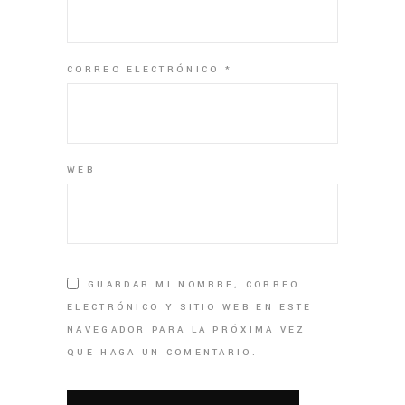
CORREO ELECTRÓNICO
*
WEB
GUARDAR MI NOMBRE, CORREO
ELECTRÓNICO Y SITIO WEB EN ESTE
NAVEGADOR PARA LA PRÓXIMA VEZ
QUE HAGA UN COMENTARIO.