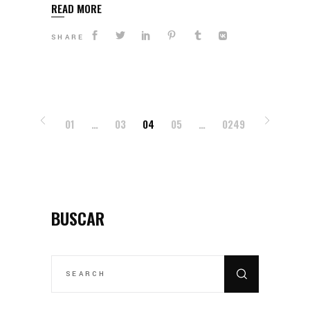
READ MORE
SHARE
POSTS
01
…
03
04
05
…
0249
PAGINATION
BUSCAR
SEARCH
FOR: