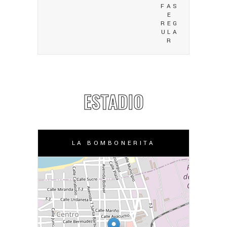
FAS
E
REG
ULA
R
ESTADIO
LA BOMBONERITA