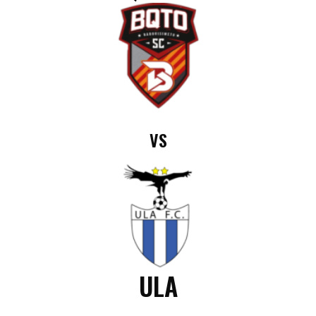
VS
ULA