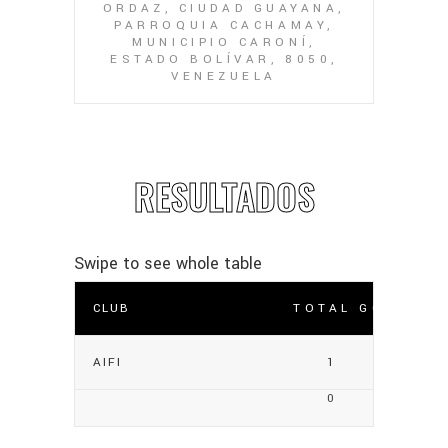
ORDAZ, CIUDAD GUAYANA,
PARROQUIA CACHAMAY,
MUNICIPIO CARONÍ,
ESTADO BOLÍVAR, 8050,
VENEZUELA
RESULTADOS
CLUB
TOTAL GOLES
AIFI
1
0