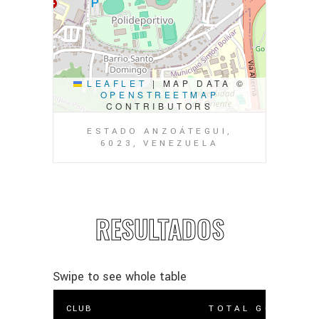
LEAFLET
|
MAP DATA ©
OPENSTREETMAP
CONTRIBUTORS
ESTADO ANZOÁTEGUI,
6023, VENEZUELA
RESULTADOS
CLUB
TOTAL GOLES