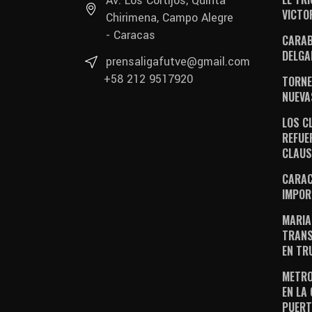
Av. Los Cortijos, Quinta
VICTO
Chirimena, Campo Alegre
- Caracas
CARAB
DELGA
prensaligafutve@gmail.com
+58 212 9517920
TORNE
NUEVA
LOS C
REFUE
CLAU
CARAC
IMPOR
MARIA
TRANS
EN TR
METRO
EN LA
PUERT