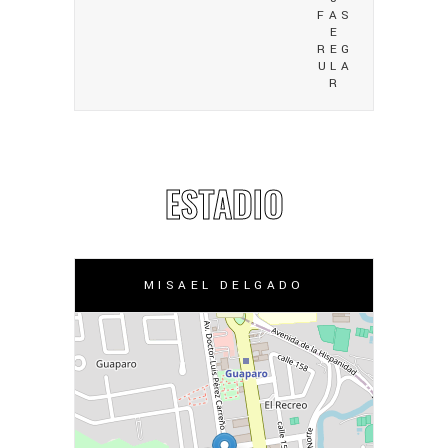
FAS
E
REG
ULA
R
ESTADIO
MISAEL DELGADO