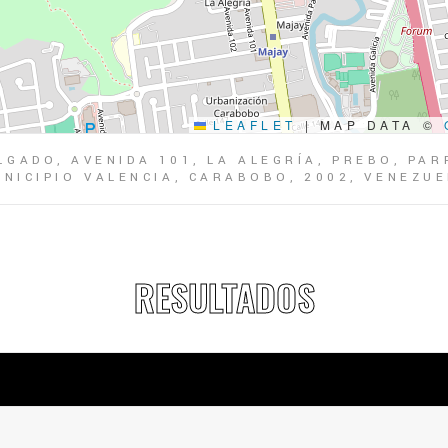
LEAFLET
|
MAP DATA ©
LGADO, AVENIDA 101, LA ALEGRÍA, PREBO, PA
NICIPIO VALENCIA, CARABOBO, 2002, VENEZU
RESULTADOS