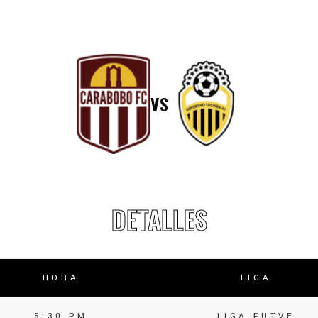
lasificación Liga FUTVE 2 2023 – 1a Etapa Occidental
lasificación Liga FUTVE 2 2023 – 1a Etapa Centro-Oriental
VS
DETALLES
HORA
LIGA
5:30 PM
LIGA FUTVE