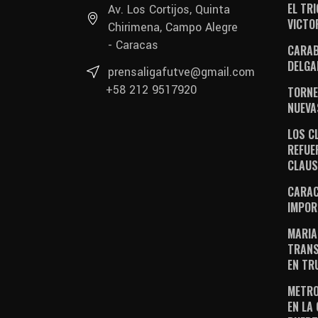
EL TR
Av. Los Cortijos, Quinta
VICTO
Chirimena, Campo Alegre
- Caracas
CARAB
DELGA
prensaligafutve@gmail.com
+58 212 9517920
TORNE
NUEVA
LOS C
REFUE
CLAU
CARAC
IMPOR
MARIA
TRANS
EN TR
METRO
EN LA