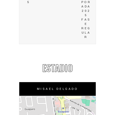
5
POR
ADA
202
5
FAS
E
REG
ULA
R
ESTADIO
MISAEL DELGADO