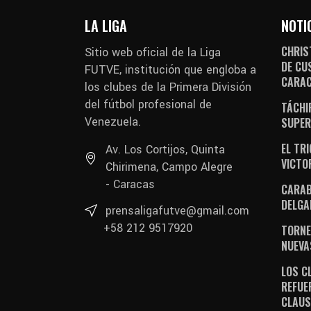
LA LIGA
NOTI
CHRIS
Sitio web oficial de la Liga
DE CU
FUTVE, institución que engloba a
CARA
los clubes de la Primera División
del fútbol profesional de
TÁCHI
Venezuela.
SUPER
EL TR
Av. Los Cortijos, Quinta
VICTO
Chirimena, Campo Alegre
- Caracas
CARAB
DELGA
prensaligafutve@gmail.com
+58 212 9517920
TORNE
NUEVA
LOS C
REFUE
CLAU