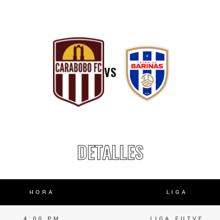
lasificación Liga FUTVE 2 2023 – 1a Etapa Occidental
lasificación Liga FUTVE 2 2023 – 1a Etapa Centro-Oriental
VS
DETALLES
HORA
LIGA
4:00 PM
LIGA FUTVE