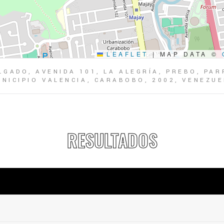
LEAFLET
|
MAP DATA ©
LGADO, AVENIDA 101, LA ALEGRÍA, PREBO, PA
NICIPIO VALENCIA, CARABOBO, 2002, VENEZU
RESULTADOS