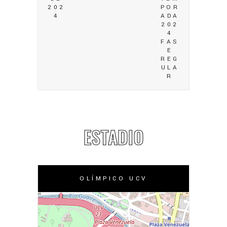
202
POR
4
ADA
202
4
FAS
E
REG
ULA
R
ESTADIO
OLÍMPICO UCV