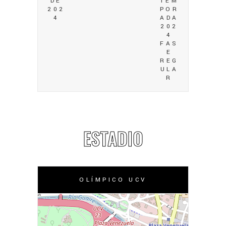
DE
TEM
202
POR
4
ADA
202
4
FAS
E
REG
ULA
R
ESTADIO
OLÍMPICO UCV