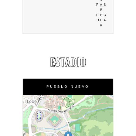
FAS
E
REG
ULA
R
ESTADIO
PUEBLO NUEVO