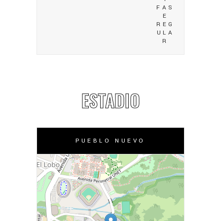
FAS
E
REG
ULA
R
ESTADIO
PUEBLO NUEVO