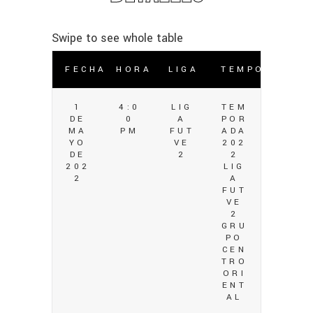
FECHA
HORA
LIGA
TEMPORADA
1
4:0
LIG
TEM
DE
0
A
POR
MA
PM
FUT
ADA
YO
VE
202
DE
2
2
202
LIG
2
A
FUT
VE
2
GRU
PO
CEN
TRO
ORI
ENT
AL