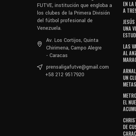
EN LA
FUTVE, institución que engloba a
A TRE
los clubes de la Primera División
del fútbol profesional de
JESÚS
Venezuela.
UNA V
ESTUD
Av. Los Cortijos, Quinta
LAS V
Chirimena, Campo Alegre
AL AN
- Caracas
MARAC
prensaligafutve@gmail.com
ARNAL
+58 212 9517920
UN CL
METAS
METRO
EL NUE
ACUM
CHRIS
DE CU
CARA