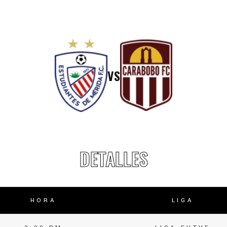
lasificación Liga FUTVE 2 2023 – 1a Etapa Occidental
lasificación Liga FUTVE 2 2023 – 1a Etapa Centro-Oriental
VS
DETALLES
HORA
LIGA