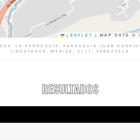
LEAFLET
|
MAP DATA ©
EDA, LA PARROQUIA, PARROQUIA JUAN RODRÍG
LIBERTADOR, MÉRIDA, 5111, VENEZUELA
RESULTADOS