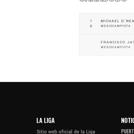
1
MICHAEL O’NE
0
MEDIOCAMPISTA
FRANCISCO JA
MEDIOCAMPISTA
LA LIGA
NOTI
PUERT
Sitio web oficial de la Liga