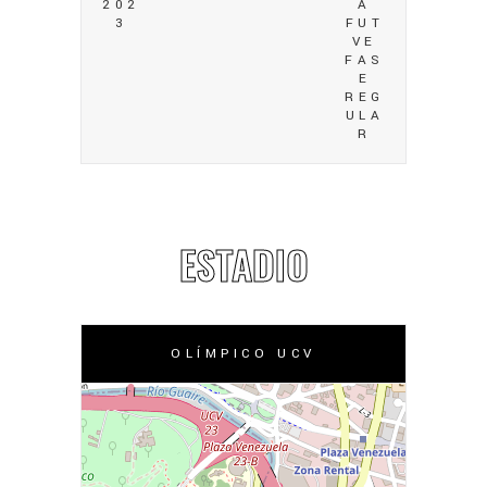
202
A
3
FUT
VE
FAS
E
REG
ULA
R
ESTADIO
OLÍMPICO UCV