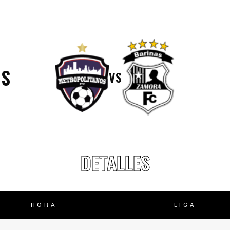
lasificación Liga FUTVE 2 2023 – 1a Etapa Occidental
lasificación Liga FUTVE 2 2023 – 1a Etapa Centro-Oriental
OS
VS
DETALLES
HORA
LIGA