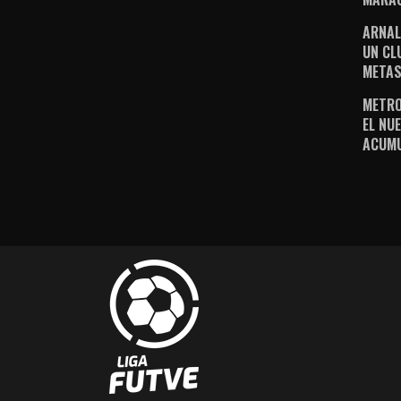
ARNAL
UN CL
METAS
METRO
EL NUE
ACUM