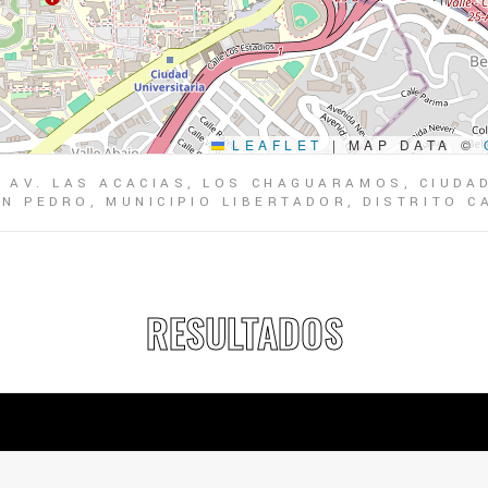
LEAFLET
|
MAP DATA ©
, AV. LAS ACACIAS, LOS CHAGUARAMOS, CIUDA
N PEDRO, MUNICIPIO LIBERTADOR, DISTRITO CA
RESULTADOS