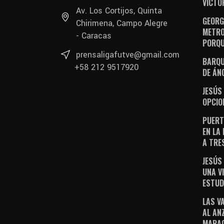
VICTO
Av. Los Cortijos, Quinta
GEORGE
Chirimena, Campo Alegre
METRO
- Caracas
PORQU
prensaligafutve@gmail.com
BARQU
+58 212 9517920
DE ÁN
JESÚS
OPCIO
PUERT
EN LA
A TRE
JESÚS
UNA V
ESTUD
LAS V
AL AN
MARAC