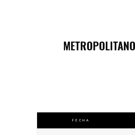
C
C
METROPOLITAN
FECHA