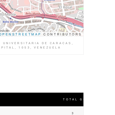
OPENSTREETMAP
CONTRIBUTORS
D UNIVERSITARIA DE CARACAS,
PITAL, 1053, VENEZUELA
TOTAL GOLES
3