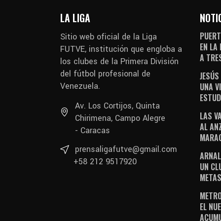
LA LIGA
NOTI
PUERT
Sitio web oficial de la Liga
EN LA
FUTVE, institución que engloba a
A TRE
los clubes de la Primera División
del fútbol profesional de
JESÚS
Venezuela.
UNA V
ESTUD
Av. Los Cortijos, Quinta
LAS V
Chirimena, Campo Alegre
AL AN
- Caracas
MARAC
prensaligafutve@gmail.com
ARNAL
+58 212 9517920
UN CL
METAS
METRO
EL NUE
ACUM