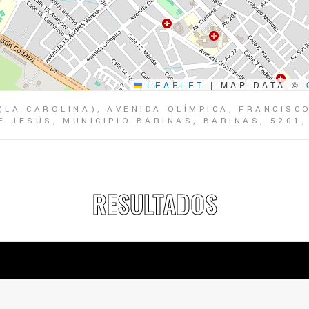
LEAFLET
|
MAP DATA ©
(LA CAROLINA), AVENIDA OLÍMPICA, FRANCISC
 JESÚS, MUNICIPIO BARINAS, BARINAS, 5201
RESULTADOS